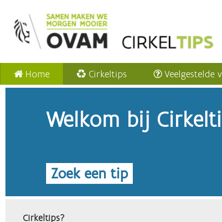
Home
Cirkeltips
Veelgestelde 
Welkom bij Cirkelt
Zoek een tip
Cirkeltips?