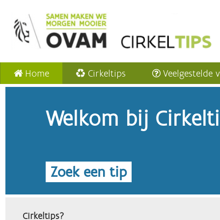
Home
Cirkeltips
Veelgestelde 
Welkom bij Cirkelt
Zoek een tip
Cirkeltips?