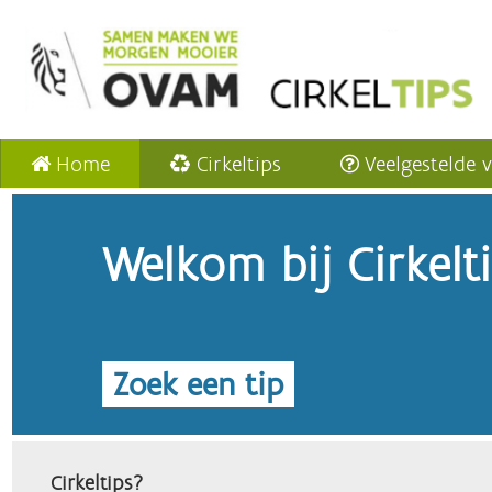
Home
Cirkeltips
Veelgestelde 
Welkom bij Cirkelt
Zoek een tip
Cirkeltips?