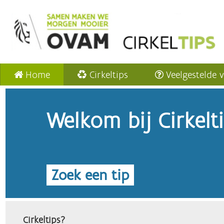
Home
Cirkeltips
Veelgestelde 
Welkom bij Cirkelt
Zoek een tip
Cirkeltips?