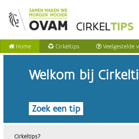
Home
Cirkeltips
Veelgestelde 
Welkom bij Cirkelt
Zoek een tip
Cirkeltips?