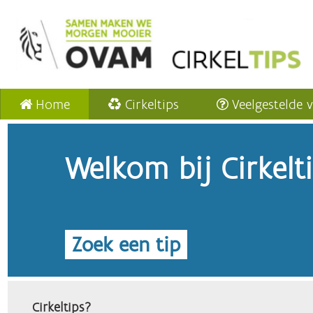
Home
Cirkeltips
Veelgestelde 
Welkom bij Cirkelt
Zoek een tip
Cirkeltips?