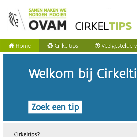
Home
Cirkeltips
Veelgestelde 
Welkom bij Cirkelt
Zoek een tip
Cirkeltips?