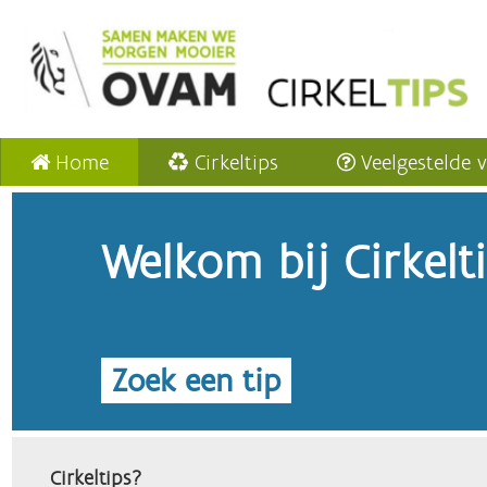
Home
Cirkeltips
Veelgestelde 
Welkom bij Cirkelt
Zoek een tip
Cirkeltips?