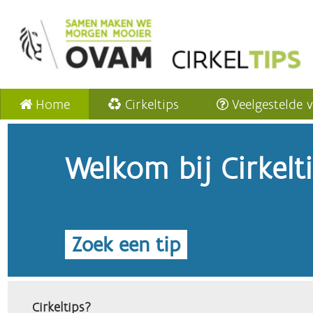
Home
Cirkeltips
Veelgestelde 
Welkom bij Cirkelt
Zoek een tip
Cirkeltips?