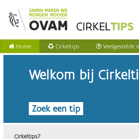
Home
Cirkeltips
Veelgestelde 
Welkom bij Cirkelt
Zoek een tip
Cirkeltips?