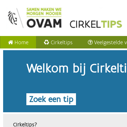
Home
Cirkeltips
Veelgestelde 
Welkom bij Cirkelt
Zoek een tip
Cirkeltips?