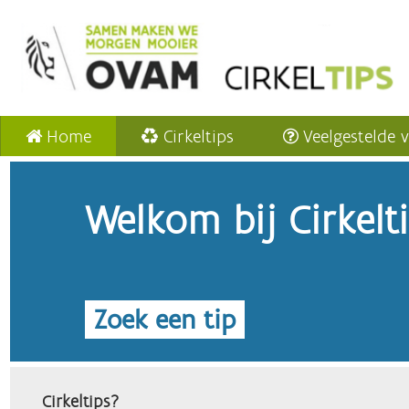
Home
Cirkeltips
Veelgestelde 
Welkom bij Cirkelt
Zoek een tip
Cirkeltips?