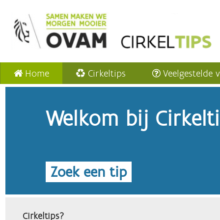
Home
Cirkeltips
Veelgestelde 
Welkom bij Cirkelt
Zoek een tip
Cirkeltips?