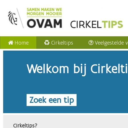
Home
Cirkeltips
Veelgestelde 
Welkom bij Cirkelt
Zoek een tip
Cirkeltips?