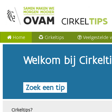
Home
Cirkeltips
Veelgestelde 
Welkom bij Cirkelt
Zoek een tip
Cirkeltips?