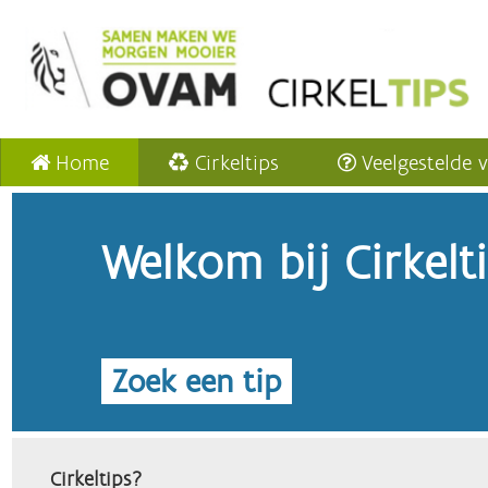
Home
Cirkeltips
Veelgestelde 
Welkom bij Cirkelt
Zoek een tip
Cirkeltips?