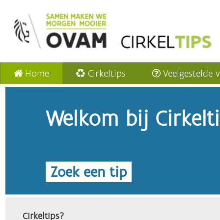
Home
Cirkeltips
Veelgestelde 
Welkom bij Cirkelt
Zoek een tip
Cirkeltips?