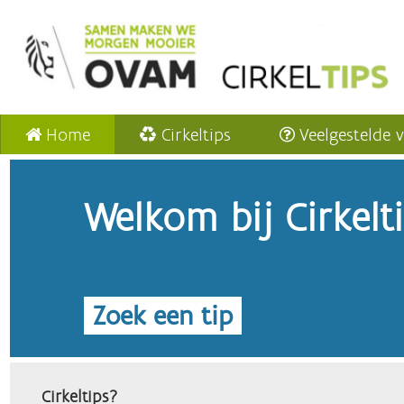
Home
Cirkeltips
Veelgestelde 
Welkom bij Cirkelt
Zoek een tip
Cirkeltips?