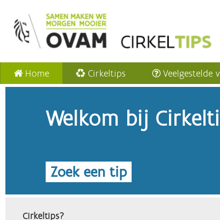
Home
Cirkeltips
Veelgestelde 
Welkom bij Cirkelt
Zoek een tip
Cirkeltips?