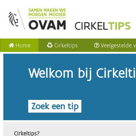
Home
Cirkeltips
Veelgestelde 
Welkom bij Cirkelt
Zoek een tip
Cirkeltips?