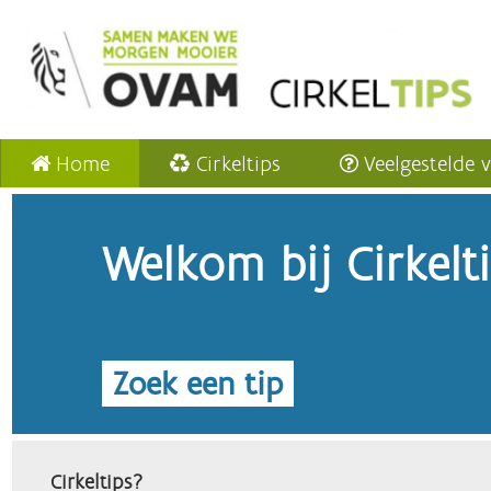
Home
Cirkeltips
Veelgestelde 
Welkom bij Cirkelt
Zoek een tip
Cirkeltips?