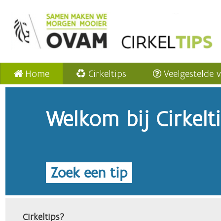
Home
Cirkeltips
Veelgestelde 
Welkom bij Cirkelt
Zoek een tip
Cirkeltips?