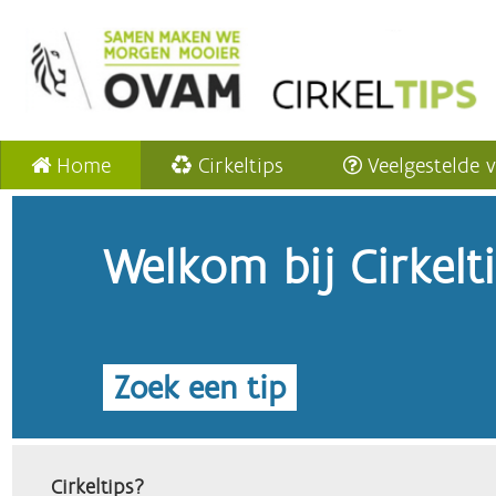
Home
Cirkeltips
Veelgestelde 
Welkom bij Cirkelt
Zoek een tip
Cirkeltips?