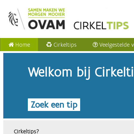
Home
Cirkeltips
Veelgestelde 
Welkom bij Cirkelt
Zoek een tip
Cirkeltips?