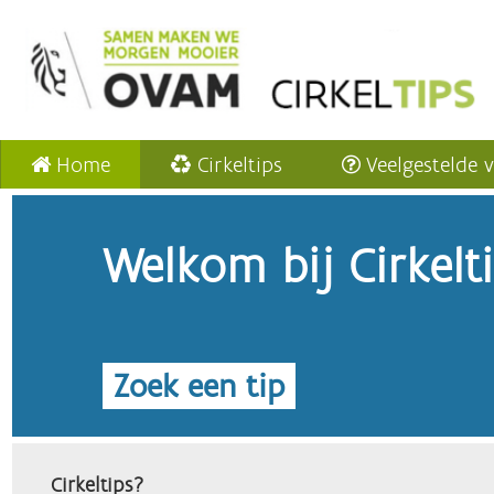
Home
Cirkeltips
Veelgestelde 
Welkom bij Cirkelt
Zoek een tip
Cirkeltips?