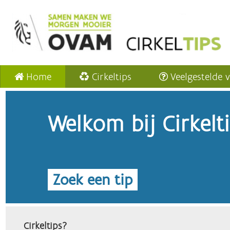
Home
Cirkeltips
Veelgestelde 
Welkom bij Cirkelt
Zoek een tip
Cirkeltips?