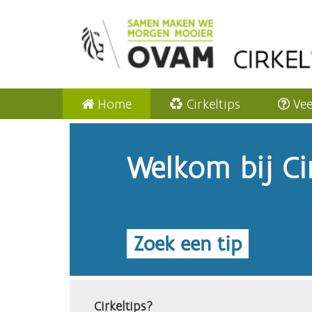
Home
Cirkeltips
Vee
Welkom bij Cir
Zoek een tip
Cirkeltips?