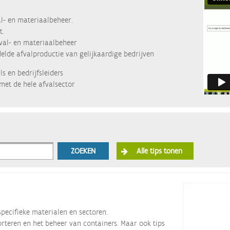
l- en materiaalbeheer.
t.
fval- en materiaalbeheer
lde afvalproductie van gelijkaardige bedrijven
s en bedrijfsleiders
met de hele afvalsector
ZOEKEN
Alle tips tonen
specifieke materialen en sectoren.
orteren en het beheer van containers. Maar ook tips