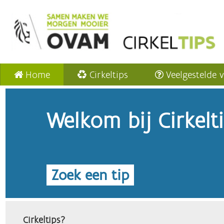
Home
Cirkeltips
Veelgestelde 
Welkom bij Cirkelt
Zoek een tip
Cirkeltips?