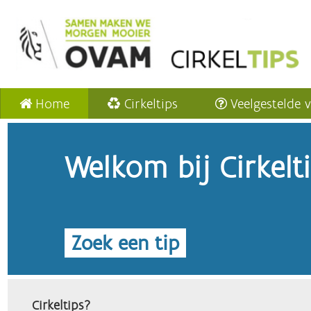
Home
Cirkeltips
Veelgestelde 
Welkom bij Cirkelt
Zoek een tip
Cirkeltips?