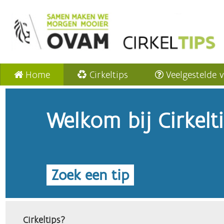
Home
Cirkeltips
Veelgestelde 
Welkom bij Cirkelt
Zoek een tip
Cirkeltips?