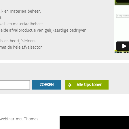
l- en materiaalbeheer.
t.
fval- en materiaalbeheer
lde afvalproductie van gelijkaardige bedrijven
s en bedrijfsleiders
met de hele afvalsector
ZOEKEN
Alle tips tonen
ze webinar met Thomas.