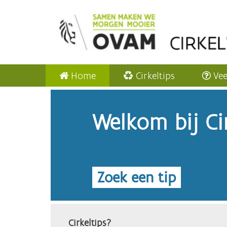
Home
Cirkeltips
Vee
Welkom bij Cir
Zoek een tip
Cirkeltips?