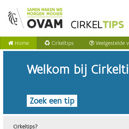
Home
Cirkeltips
Veelgestelde 
Welkom bij Cirkelt
Zoek een tip
Cirkeltips?