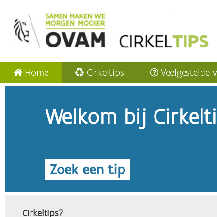
Home
Cirkeltips
Veelgestelde 
Welkom bij Cirkelt
Zoek een tip
Cirkeltips?