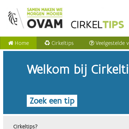
Home
Cirkeltips
Veelgestelde 
Welkom bij Cirkelt
Zoek een tip
Cirkeltips?