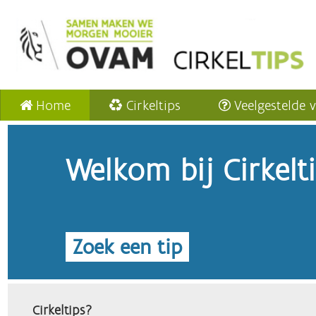
Home
Cirkeltips
Veelgestelde 
Welkom bij Cirkelt
Zoek een tip
Cirkeltips?