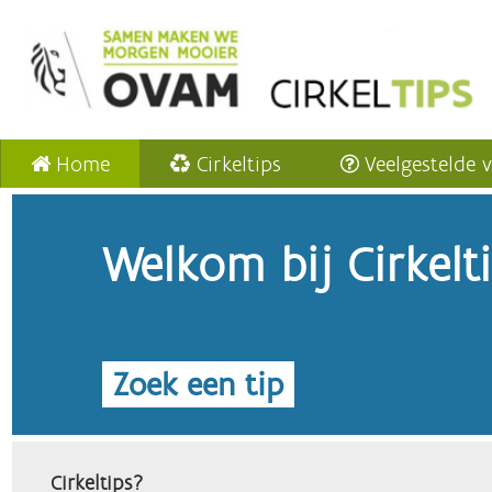
Home
Cirkeltips
Veelgestelde 
Welkom bij Cirkelt
Zoek een tip
Cirkeltips?