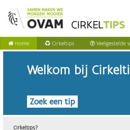
Home
Cirkeltips
Veelgestelde 
Welkom bij Cirkelt
Zoek een tip
Cirkeltips?