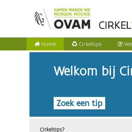
Home
Cirkeltips
Vee
Welkom bij Cir
Zoek een tip
Cirkeltips?