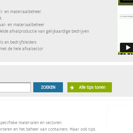
l- en materiaalbeheer.
t.
fval- en materiaalbeheer
lde afvalproductie van gelijkaardige bedrijven
s en bedrijfsleiders
met de hele afvalsector
ZOEKEN
Alle tips tonen
specifieke materialen en sectoren.
orteren en het beheer van containers. Maar ook tips