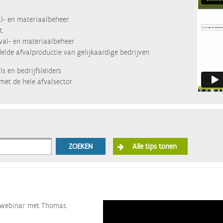
l- en materiaalbeheer.
t.
fval- en materiaalbeheer
lde afvalproductie van gelijkaardige bedrijven
s en bedrijfsleiders
met de hele afvalsector
ZOEKEN
Alle tips tonen
ze webinar met Thomas.