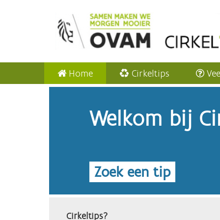
Home
Cirkeltips
Vee
Welkom bij Cir
Zoek een tip
Cirkeltips?