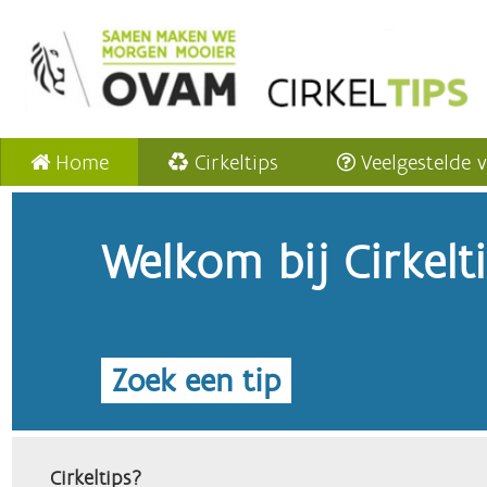
Home
Cirkeltips
Veelgestelde 
Welkom bij Cirkelt
Zoek een tip
Cirkeltips?