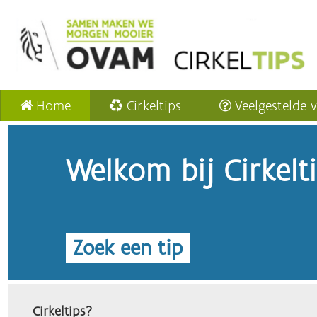
Home
Cirkeltips
Veelgestelde 
Welkom bij Cirkelt
Zoek een tip
Cirkeltips?