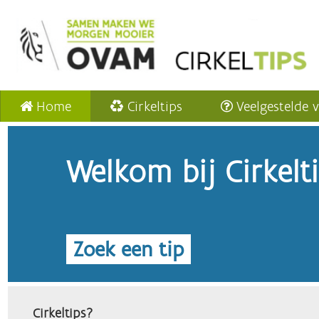
Home
Cirkeltips
Veelgestelde 
Welkom bij Cirkelt
Zoek een tip
Cirkeltips?