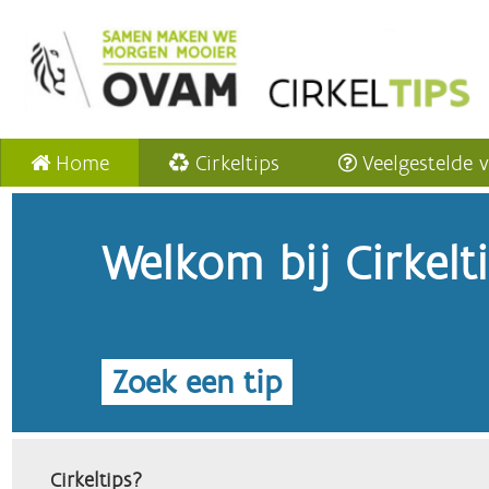
Home
Cirkeltips
Veelgestelde 
Welkom bij Cirkelt
Zoek een tip
Cirkeltips?