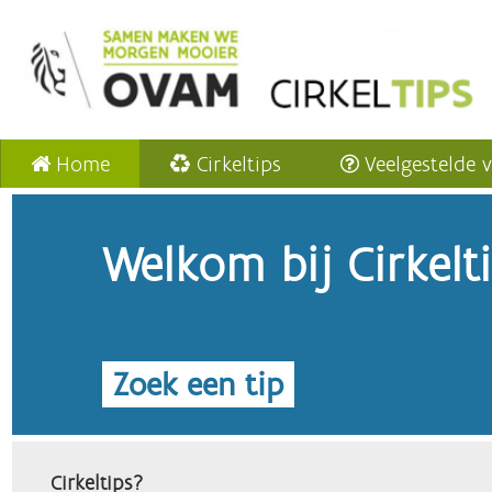
Home
Cirkeltips
Veelgestelde 
Welkom bij Cirkelt
Zoek een tip
Cirkeltips?