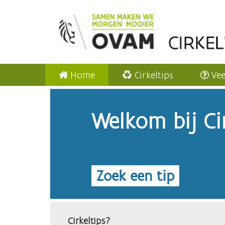
Home
Cirkeltips
Vee
Welkom bij Cir
Zoek een tip
Cirkeltips?