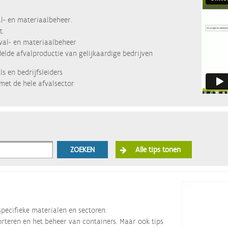
l- en materiaalbeheer.
t.
fval- en materiaalbeheer
lde afvalproductie van gelijkaardige bedrijven
s en bedrijfsleiders
met de hele afvalsector
ZOEKEN
Alle tips tonen
specifieke materialen en sectoren.
orteren en het beheer van containers. Maar ook tips