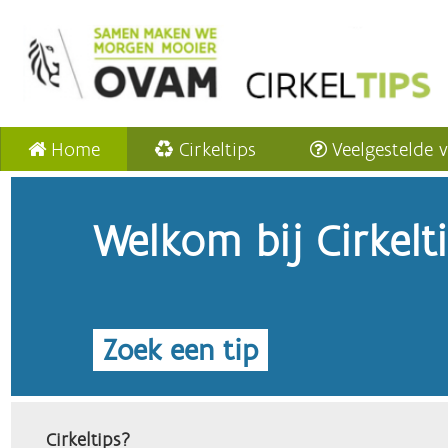
Home
Cirkeltips
Veelgestelde 
Welkom bij Cirkelt
Zoek een tip
Cirkeltips?