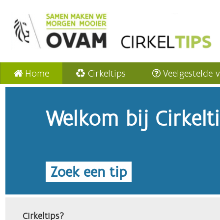
Home
Cirkeltips
Veelgestelde 
Welkom bij Cirkelt
Zoek een tip
Cirkeltips?