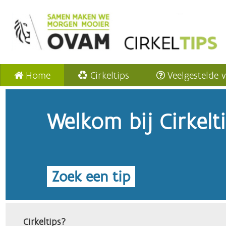
Home
Cirkeltips
Veelgestelde 
Welkom bij Cirkelt
Zoek een tip
Cirkeltips?