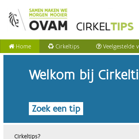
Home
Cirkeltips
Veelgestelde 
Welkom bij Cirkelt
Zoek een tip
Cirkeltips?