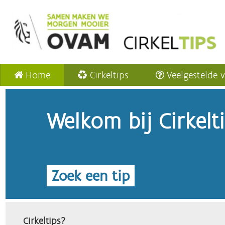
Home
Cirkeltips
Veelgestelde 
Welkom bij Cirkelt
Zoek een tip
Cirkeltips?